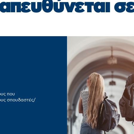
απευθύνεται σ
ους που
ους σπουδαστές/