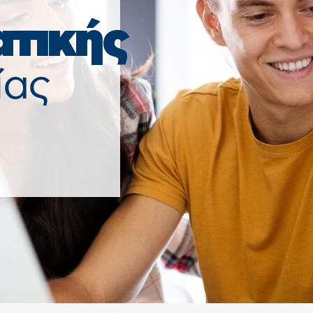
τικής
ίας