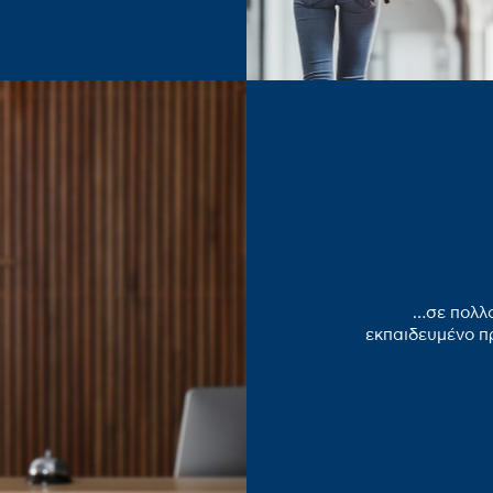
…σε πολλο
εκπαιδευμένο πρ