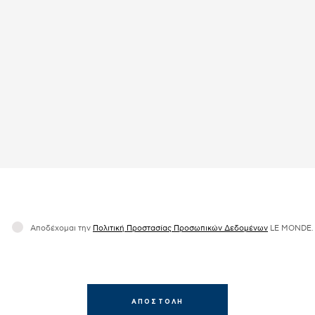
Αποδέχομαι την
Πολιτική Προστασίας Προσωπικών Δεδομένων
LΕ MONDE.