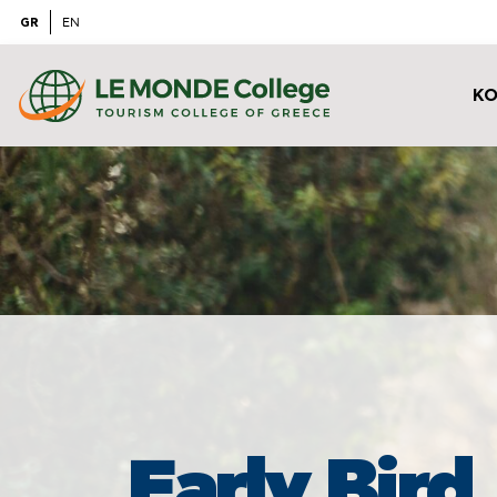
GR
EN
ΚΟ
Early Bird