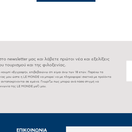
το newsletter μας και λάβετε πρώτοι νέα και εξελίξεις
υ τουρισμού και της φιλοξενίας.
ο κουμπί «Εγγραφή», επιβεβαιώνω ότι είμαι άνω των 18 ετών. Παρέχω τα
ωνίας μου ώστε η LE MONDE να μπορεί να με πληροφορεί σχετικά με προϊόντα
υ ανταποκρίνονται σε εμένα. Γνωρίζω πως μπορώ ανά πάσα στιγμή να
οινωνία της LE MONDE μαζί μου.
ΕΠΙΚΟΙΝΩΝΙΑ
ΩΡΑΡΙΟ ΛΕΙΤΟΥΡΓΙΑΣ