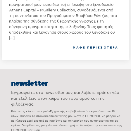
πραγματοποίησαν εκπαιδευτική επίσκεψη στο ξενοδοχείο
Athens Capital – MGallery Collection, συνοδευόμενοι από
τη συντονίστρια του Προγράμματος Βαρβάρα Ρέντζου, στο
πλαίσιο της σύνδεσης της θεωρητικής γνώσης με τη
σύγχρονη πραγματικότητα της φιλοξενίας. Τους φοιτητές
υποδέχθηκε και ξενάγησε στους χώρους του ξενοδοχείου
[…]
ΜΑΘΕ ΠΕΡΙΣΣΟΤΕΡΑ
newsletter
Εγγραφείτε στο newsletter μας και λάβετε πρώτοι νέα
και εξελίξεις στον χώρο του τουρισμού και της
φιλοξενίας.
Κάνοντας κλικ στο κουμπί «Εγγραφή», επιβεβαιώνω ότι είμαι άνω των 18
ετών. Παρέχω τα στοιχεία επικοινωνίας μου ώστε η LE MONDE να μπορεί να
με πληροφορεί σχετικά με προϊόντα και υπηρεσίες που ανταποκρίνονται σε
εμένα. Γνωρίζω πως μπορώ ανά πάσα στιγμή να διακόψω την επικοινωνία της
LE MONDE μαζί μου.