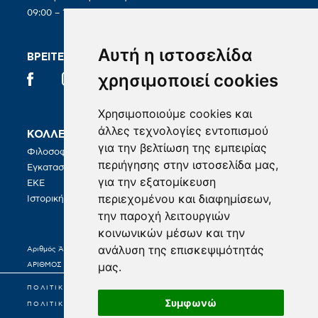
09:00 – 19:00
Αυτή η ιστοσελίδα
ΒΡΕΙΤΕ ΜΑΣ ΣΤΑ SOCIAL
χρησιμοποιεί cookies
Χρησιμοποιούμε cookies και
άλλες τεχνολογίες εντοπισμού
ΚΟΛΛΕΓΙΟ
ΣΠΟΥΔΕΣ
για την βελτίωση της εμπειρίας
Φιλοσοφία
BA in Hospitality Management
περιήγησης στην ιστοσελίδα μας,
Εγκαταστάσεις
για την εξατομίκευση
ΚΑΡΙΕΡΑ
ΕΚΕ
περιεχομένου και διαφημίσεων,
Γραφείο Σταδιοδρομίας
Ιστορική Διαδρομή
την παροχή λειτουργιών
κοινωνικών μέσων και την
ανάλυση της επισκεψιμότητάς
Αριθμός Άδειας Λειτουργίας 21977/Κ6/25-02-2022
μας.
ΑΡΙΘΜΟΣ ΓΕΜΗ: 0003171701000
ΠΟΛΙΤΙΚΗ ΠΡΟΣΤΑΣΙΑΣ ΠΡΟΣΩΠΙΚΩΝ ΔΕΔΟΜΕΝΩΝ
Συμφωνώ
ΠΟΛΙΤΙΚΗ COOKIES