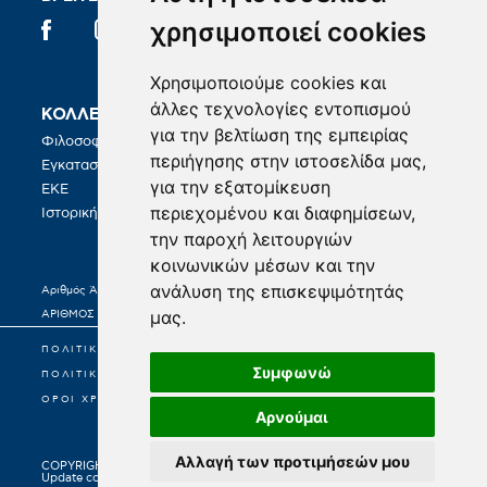
χρησιμοποιεί cookies
Χρησιμοποιούμε cookies και
άλλες τεχνολογίες εντοπισμού
ΚΟΛΛΕΓΙΟ
ΣΠΟΥΔΕΣ
για την βελτίωση της εμπειρίας
Φιλοσοφία
BA in Hospitality Management
περιήγησης στην ιστοσελίδα μας,
Εγκαταστάσεις
για την εξατομίκευση
ΚΑΡΙΕΡΑ
ΕΚΕ
περιεχομένου και διαφημίσεων,
Γραφείο Σταδιοδρομίας
Ιστορική Διαδρομή
την παροχή λειτουργιών
κοινωνικών μέσων και την
ανάλυση της επισκεψιμότητάς
Αριθμός Άδειας Λειτουργίας 21977/Κ6/25-02-2022
μας.
ΑΡΙΘΜΟΣ ΓΕΜΗ: 0003171701000
ΠΟΛΙΤΙΚΗ ΠΡΟΣΤΑΣΙΑΣ ΠΡΟΣΩΠΙΚΩΝ ΔΕΔΟΜΕΝΩΝ
Συμφωνώ
ΠΟΛΙΤΙΚΗ COOKIES
ΟΡΟΙ ΧΡΗΣΕΩΣ
Αρνούμαι
Αλλαγή των προτιμήσεών μου
COPYRIGHT © 2026
Update cookie preferences
Google privacy policy