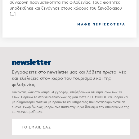
σύγχρονη πραγματικότητα της φιλοξενίας. Τους φοιτητές
υποδέχθηκε και ξενάγησε στους χώρους του ξενοδοχείου
[…]
ΜΑΘΕ ΠΕΡΙΣΣΟΤΕΡΑ
newsletter
Εγγραφείτε στο newsletter μας και λάβετε πρώτοι νέα
και εξελίξεις στον χώρο του τουρισμού και της
φιλοξενίας.
Κάνοντας κλικ στο κουμπί «Εγγραφή», επιβεβαιώνω ότι είμαι άνω των 18
ετών. Παρέχω τα στοιχεία επικοινωνίας μου ώστε η LE MONDE να μπορεί να
με πληροφορεί σχετικά με προϊόντα και υπηρεσίες που ανταποκρίνονται σε
εμένα. Γνωρίζω πως μπορώ ανά πάσα στιγμή να διακόψω την επικοινωνία της
LE MONDE μαζί μου.