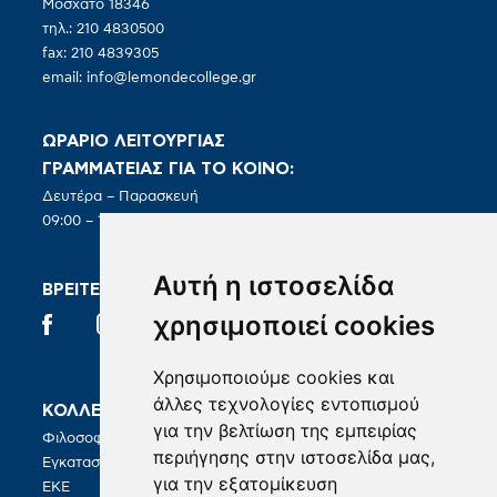
Μοσχάτο 18346
τηλ.: 210 4830500
fax: 210 4839305
email:
info@lemondecollege.gr
ΩΡΑΡΙΟ ΛΕΙΤΟΥΡΓΙΑΣ
ΓΡΑΜΜΑΤΕΙΑΣ ΓΙΑ ΤΟ ΚΟΙΝΟ:
Δευτέρα – Παρασκευή
09:00 – 19:00
Αυτή η ιστοσελίδα
ΒΡΕΙΤΕ ΜΑΣ ΣΤΑ SOCIAL
χρησιμοποιεί cookies
Χρησιμοποιούμε cookies και
άλλες τεχνολογίες εντοπισμού
ΚΟΛΛΕΓΙΟ
ΣΠΟΥΔΕΣ
για την βελτίωση της εμπειρίας
Φιλοσοφία
BA in Hospitality Management
περιήγησης στην ιστοσελίδα μας,
Εγκαταστάσεις
για την εξατομίκευση
ΚΑΡΙΕΡΑ
ΕΚΕ