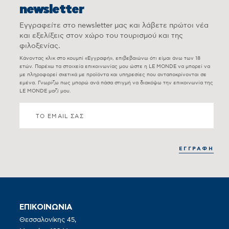
newsletter
Εγγραφείτε στο newsletter μας και λάβετε πρώτοι νέα
και εξελίξεις στον χώρο του τουρισμού και της
φιλοξενίας.
Κάνοντας κλικ στο κουμπί «Εγγραφή», επιβεβαιώνω ότι είμαι άνω των 18
ετών. Παρέχω τα στοιχεία επικοινωνίας μου ώστε η LE MONDE να μπορεί να
με πληροφορεί σχετικά με προϊόντα και υπηρεσίες που ανταποκρίνονται σε
εμένα. Γνωρίζω πως μπορώ ανά πάσα στιγμή να διακόψω την επικοινωνία της
LE MONDE μαζί μου.
ΕΠΙΚΟΙΝΩΝΙΑ
Θεσσαλονίκης 45,