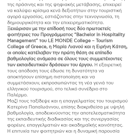
της πράσινης και της ψηφιακής μετάβασης, επιχειρεί
να καλύψει κρίσιμα κενά δεξιοτήτων στην τουριστική
αγορά εργασίας, εστιάζοντας στην τεχνογνωσία, τη
δημιουργικότητα και την επιχειρηματικότητα.
Ξεχώρισαν με την επίδοσή τους δύο πρωτοετείς
φοιτήτριες του Προγράμματος “Bachelor in Hospitality
Management” του LE MONDE College – Tourism
College of Greece, η Μαρία Λιανού και η Ειρήνη Κάτση,
οι οποίες κατέλαβαν την πρώτη θέση σε επίπεδο
βαθμολογίας ανάμεσα σε όλους τους συμμετέχοντες
των εκπαιδευτικών δράσεων του έργου.
Η εξαιρετική
τους απόδοση τους έδωσε τη δυνατότητα να
αποκτήσουν επίσημη πιστοποίηση και να
συμμετάσχουν, εκπροσωπώντας τη νέα γενιά του
ελληνικού τουρισμού, στο τελικό συνέδριο στο
Παλέρμο.
Μαζί τους ταξίδεψε και η επαγγελματίας του τουρισμού
Κατερίνα Παπαϊωάννου, επίσης διακριθείσα με υψηλή
βαθμολογία, αποδεικνύοντας την αποτελεσματικότητα
της εκπαιδευτικής διαδικασίας και της συνεργασίας
φορέων, επαγγελματιών και ακαδημαϊκής κοινότητας.
Η επιτυχία των φοιτητριών και η δυναμική παρουσία