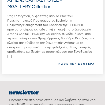
ATHENS CAPITAL HOTEL –
MGALLERY Collection
Στις 17 Μαρτίου, οι φοιτητές από 1ο έτος του
Πανεπιστημιακού Προγράμματος Bachelor in
Hospitality Management του Κολεγίου της LEMONDE
πραγματοποίησαν εκπαιδευτική επίσκεψη στο ξενοδοχείο
Athens Capital – MGallery Collection, συνοδευόμενοι από
τη συντονίστρια του Προγράμματος Βαρβάρα Ρέντζου, στο
πλαίσιο της σύνδεσης της θεωρητικής γνώσης με τη
σύγχρονη πραγματικότητα της φιλοξενίας. Τους φοιτητές
υποδέχθηκε και ξενάγησε στους χώρους του ξενοδοχείου
[…]
ΜΑΘΕ ΠΕΡΙΣΣΟΤΕΡΑ
newsletter
Εγγραφείτε στο newsletter μας και λάβετε πρώτοι νέα
και εξελίξεις στον χώρο του τουρισμού και της