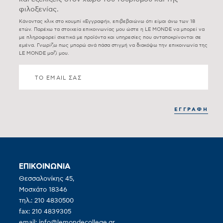
φιλοξενίας.
Κάνοντας κλικ στο κουμπί «Εγγραφή», επιβεβαιώνω ότι είμαι άνω των 18
ετών. Παρέχω τα στοιχεία επικοινωνίας μου ώστε η LE MONDE να μπορεί να
με πληροφορεί σχετικά με προϊόντα και υπηρεσίες που ανταποκρίνονται σε
εμένα. Γνωρίζω πως μπορώ ανά πάσα στιγμή να διακόψω την επικοινωνία της
LE MONDE μαζί μου.
ΕΠΙΚΟΙΝΩΝΙΑ
Θεσσαλονίκης 45,
Μοσχάτο 18346
τηλ.: 210 4830500
fax: 210 4839305
email:
info@lemondecollege.gr