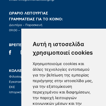
ΩΡΑΡΙΟ ΛΕΙΤΟΥΡΓΙΑΣ
ΓΡΑΜΜΑΤΕΙΑΣ ΓΙΑ ΤΟ ΚΟΙΝΟ:
Δευτέρα – Παρασκευή
09:00 – 19:00
Αυτή η ιστοσελίδα
ΒΡΕΙΤΕ ΜΑΣ ΣΤΑ SOCIAL
χρησιμοποιεί cookies
Χρησιμοποιούμε cookies και
άλλες τεχνολογίες εντοπισμού
ΚΟΛΛΕΓΙΟ
ΣΠΟΥΔΕΣ
για την βελτίωση της εμπειρίας
Φιλοσοφία
BA in Hospitality Management
περιήγησης στην ιστοσελίδα μας,
Εγκαταστάσεις
για την εξατομίκευση
ΚΑΡΙΕΡΑ
ΕΚΕ
περιεχομένου και διαφημίσεων,
Γραφείο Σταδιοδρομίας
Ιστορική Διαδρομή
την παροχή λειτουργιών
κοινωνικών μέσων και την