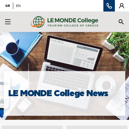
GR
EN
LE MONDE College News