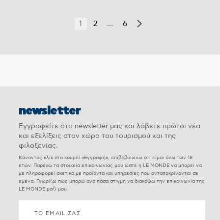
1
2
…
6
newsletter
Εγγραφείτε στο newsletter μας και λάβετε πρώτοι νέα
και εξελίξεις στον χώρο του τουρισμού και της
φιλοξενίας.
Κάνοντας κλικ στο κουμπί «Εγγραφή», επιβεβαιώνω ότι είμαι άνω των 18
ετών. Παρέχω τα στοιχεία επικοινωνίας μου ώστε η LE MONDE να μπορεί να
με πληροφορεί σχετικά με προϊόντα και υπηρεσίες που ανταποκρίνονται σε
εμένα. Γνωρίζω πως μπορώ ανά πάσα στιγμή να διακόψω την επικοινωνία της
LE MONDE μαζί μου.