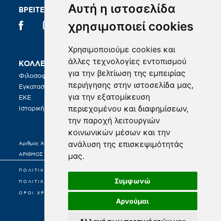
Αυτή η ιστοσελίδα
ΒΡΕΙΤΕ ΜΑΣ ΣΤΑ SOCIAL
χρησιμοποιεί cookies
Χρησιμοποιούμε cookies και
άλλες τεχνολογίες εντοπισμού
ΚΟΛΛΕΓΙΟ
ΣΠΟΥΔΕΣ
για την βελτίωση της εμπειρίας
Φιλοσοφία
BA in Hospitality Management
περιήγησης στην ιστοσελίδα μας,
Εγκαταστάσεις
για την εξατομίκευση
ΚΑΡΙΕΡΑ
ΕΚΕ
περιεχομένου και διαφημίσεων,
Γραφείο Σταδιοδρομίας
Ιστορική Διαδρομή
την παροχή λειτουργιών
κοινωνικών μέσων και την
ανάλυση της επισκεψιμότητάς
Αριθμός Άδειας Λειτουργίας 21977/Κ6/25-02-2022
μας.
ΑΡΙΘΜΟΣ ΓΕΜΗ: 0003171701000
ΠΟΛΙΤΙΚΗ ΠΡΟΣΤΑΣΙΑΣ ΠΡΟΣΩΠΙΚΩΝ ΔΕΔΟΜΕΝΩΝ
Συμφωνώ
ΠΟΛΙΤΙΚΗ COOKIES
ΟΡΟΙ ΧΡΗΣΕΩΣ
Αρνούμαι