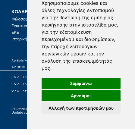
Χρησιμοποιούμε cookies και
άλλες τεχνολογίες εντοπισμού
ΚΟΛΛΕΓΙΟ
ΣΠΟΥΔΕΣ
για την βελτίωση της εμπειρίας
Φιλοσοφία
BA in Hospitality Management
περιήγησης στην ιστοσελίδα μας,
Εγκαταστάσεις
για την εξατομίκευση
ΚΑΡΙΕΡΑ
ΕΚΕ
περιεχομένου και διαφημίσεων,
Γραφείο Σταδιοδρομίας
Ιστορική Διαδρομή
την παροχή λειτουργιών
κοινωνικών μέσων και την
ανάλυση της επισκεψιμότητάς
Αριθμός Άδειας Λειτουργίας 21977/Κ6/25-02-2022
μας.
ΑΡΙΘΜΟΣ ΓΕΜΗ: 0003171701000
ΠΟΛΙΤΙΚΗ ΠΡΟΣΤΑΣΙΑΣ ΠΡΟΣΩΠΙΚΩΝ ΔΕΔΟΜΕΝΩΝ
Συμφωνώ
ΠΟΛΙΤΙΚΗ COOKIES
ΟΡΟΙ ΧΡΗΣΕΩΣ
Αρνούμαι
Αλλαγή των προτιμήσεών μου
COPYRIGHT © 2026
Update cookie preferences
Google privacy policy
SCROLL TO TOP